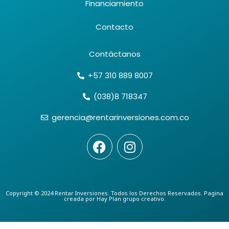
Financiamiento
Contacto
Contáctanos
+57 310 889 8007
(038)8 718347
gerencia@rentarinversiones.com.co
F
I
a
n
c
s
e
t
b
a
Copyright © 2024 Rentar Inversiones. Todos los Derechos Reservados. Pagina
creada por Hay Plan grupo creativo.
o
g
o
r