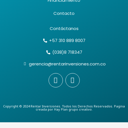
Financiamiento
Contacto
Contáctanos
+57 310 889 8007
(038)8 718347
gerencia@rentarinversiones.com.co
F
I
a
n
c
s
e
t
b
a
Copyright © 2024 Rentar Inversiones. Todos los Derechos Reservados. Pagina
creada por Hay Plan grupo creativo.
o
g
o
r
k
a