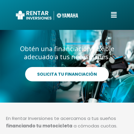
Ir
Menú
al
contenido
Obtén una financiación flexible
adecuado a tus necesidades.
SOLICITA TU FINANCIACIÓN
En Rentar Inversiones te acercamos a tus sueños
financiando tu motocicleta
a cómodas cuotas.